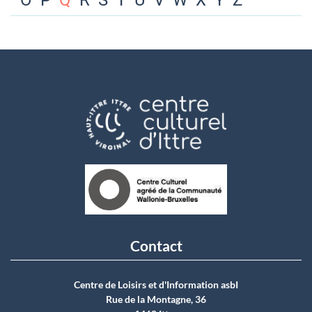
O
P
Q
R
S
T
U
V
W
X
Y
Z
Contact
Centre de Loisirs et d'Information asbI
Rue de la Montagne, 36