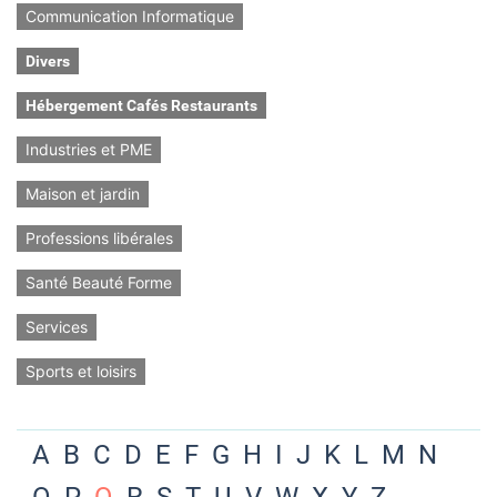
Communication Informatique
Divers
Hébergement Cafés Restaurants
Industries et PME
Maison et jardin
Professions libérales
Santé Beauté Forme
Services
Sports et loisirs
A
B
C
D
E
F
G
H
I
J
K
L
M
N