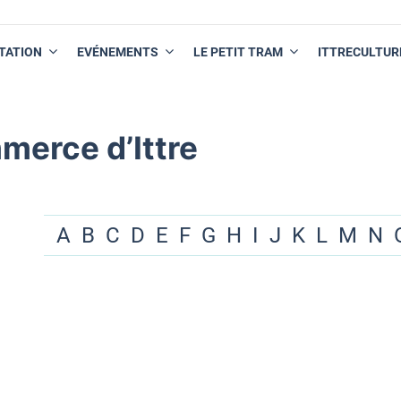
TATION
EVÉNEMENTS
LE PETIT TRAM
ITTRECULTUR
merce d’Ittre
A
B
C
D
E
F
G
H
I
J
K
L
M
N