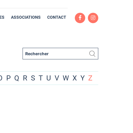
ES
ASSOCIATIONS
CONTACT
O
P
Q
R
S
T
U
V
W
X
Y
Z