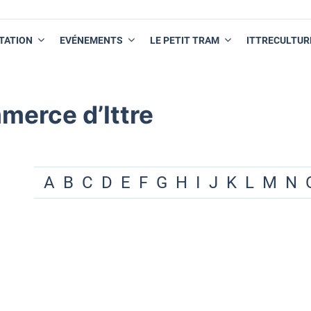
TATION
EVÉNEMENTS
LE PETIT TRAM
ITTRECULTUR
merce d’Ittre
A
B
C
D
E
F
G
H
I
J
K
L
M
N