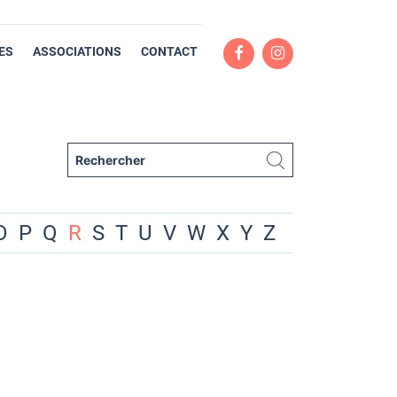
ES
ASSOCIATIONS
CONTACT
O
P
Q
R
S
T
U
V
W
X
Y
Z