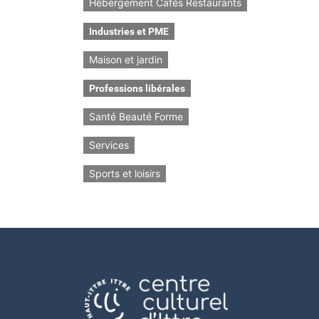
Hébergement Cafés Restaurants
Industries et PME
Maison et jardin
Professions libérales
Santé Beauté Forme
Services
Sports et loisirs