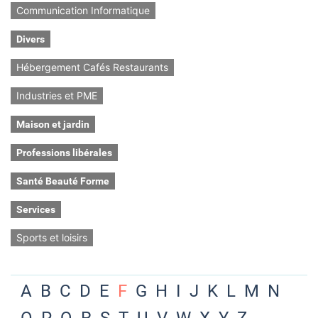
Communication Informatique
Divers
Hébergement Cafés Restaurants
Industries et PME
Maison et jardin
Professions libérales
Santé Beauté Forme
Services
Sports et loisirs
A
B
C
D
E
F
G
H
I
J
K
L
M
N