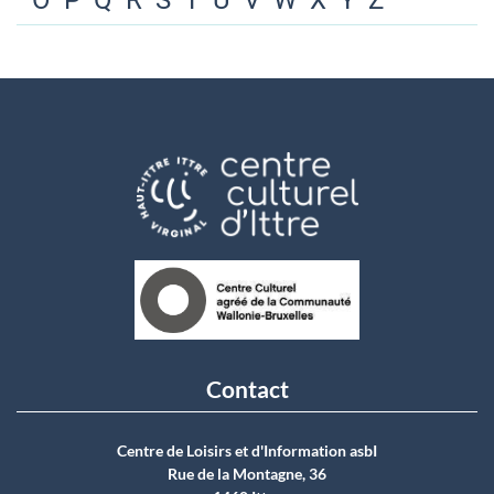
O
P
Q
R
S
T
U
V
W
X
Y
Z
Contact
Centre de Loisirs et d'Information asbI
Rue de la Montagne, 36