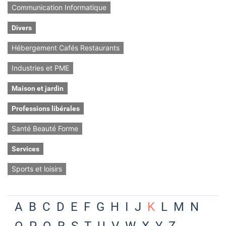
Communication Informatique
Divers
Hébergement Cafés Restaurants
Industries et PME
Maison et jardin
Professions libérales
Santé Beauté Forme
Services
Sports et loisirs
A
B
C
D
E
F
G
H
I
J
K
L
M
N