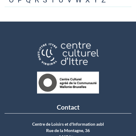
O
P
Q
R
S
T
U
V
W
X
Y
Z
Contact
Centre de Loisirs et d'Information asbI
Rue de la Montagne, 36