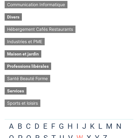
Communication Informatique
Divers
Hébergement Cafés Restaurants
Industries et PME
Maison et jardin
Professions libérales
Santé Beauté Forme
Services
Sports et loisirs
A
B
C
D
E
F
G
H
I
J
K
L
M
N