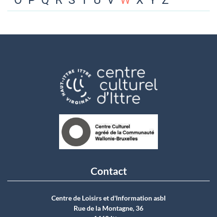
O
P
Q
R
S
T
U
V
W
X
Y
Z
Contact
Centre de Loisirs et d'Information asbI
Rue de la Montagne, 36