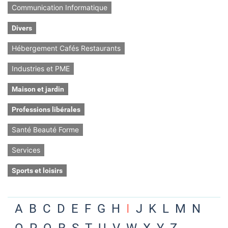
Communication Informatique
Divers
Hébergement Cafés Restaurants
Industries et PME
Maison et jardin
Professions libérales
Santé Beauté Forme
Services
Sports et loisirs
A
B
C
D
E
F
G
H
I
J
K
L
M
N