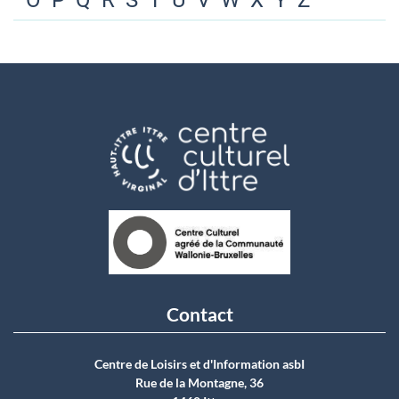
O
P
Q
R
S
T
U
V
W
X
Y
Z
Contact
Centre de Loisirs et d'Information asbI
Rue de la Montagne, 36