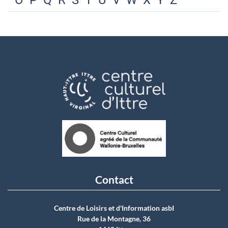
O
P
Q
R
S
T
U
V
W
X
Y
Z
Contact
Centre de Loisirs et d'Information asbI
Rue de la Montagne, 36