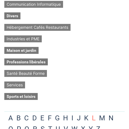
Communication Informatique
Divers
Hébergement Cafés Restaurants
Industries et PME
Maison et jardin
Professions libérales
Santé Beauté Forme
Services
Sports et loisirs
A
B
C
D
E
F
G
H
I
J
K
L
M
N