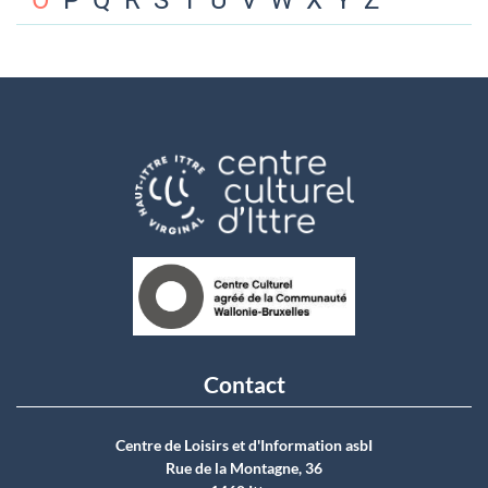
O
P
Q
R
S
T
U
V
W
X
Y
Z
Contact
Centre de Loisirs et d'Information asbI
Rue de la Montagne, 36