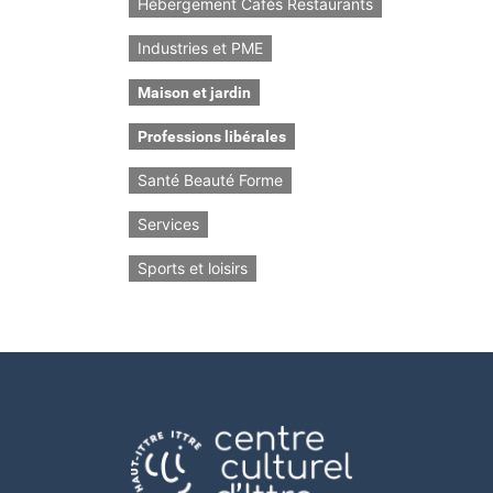
Hébergement Cafés Restaurants
Industries et PME
Maison et jardin
Professions libérales
Santé Beauté Forme
Services
Sports et loisirs