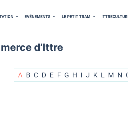
TATION
EVÉNEMENTS
LE PETIT TRAM
ITTRECULTUR
merce d’Ittre
A
B
C
D
E
F
G
H
I
J
K
L
M
N