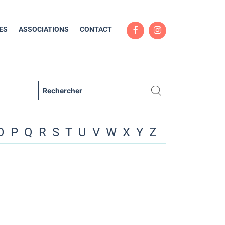
ES
ASSOCIATIONS
CONTACT
O
P
Q
R
S
T
U
V
W
X
Y
Z