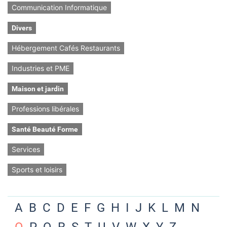
Communication Informatique
Divers
Hébergement Cafés Restaurants
Industries et PME
Maison et jardin
Professions libérales
Santé Beauté Forme
Services
Sports et loisirs
A
B
C
D
E
F
G
H
I
J
K
L
M
N