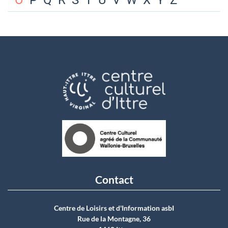
O
P
Q
R
S
T
U
V
W
X
Y
Z
Contact
Centre de Loisirs et d'Information asbI
Rue de la Montagne, 36