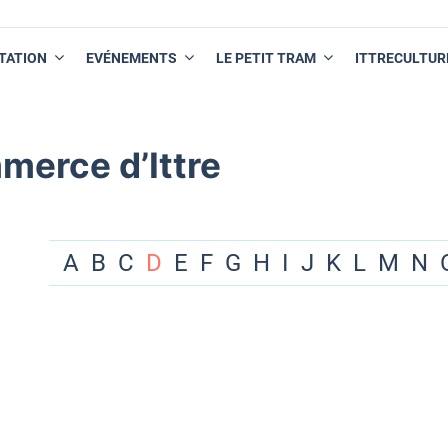
TATION
EVÉNEMENTS
LE PETIT TRAM
ITTRECULTUR
merce d’Ittre
A
B
C
D
E
F
G
H
I
J
K
L
M
N