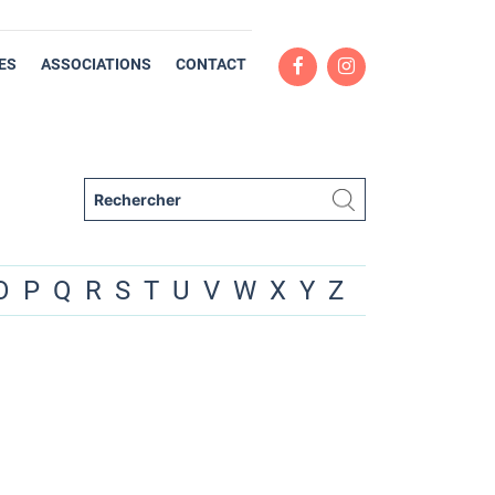
ES
ASSOCIATIONS
CONTACT
O
P
Q
R
S
T
U
V
W
X
Y
Z