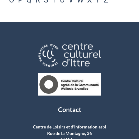
O
P
Q
R
S
T
U
V
W
X
Y
Z
Contact
Centre de Loisirs et d'Information asbI
Rue de la Montagne, 36