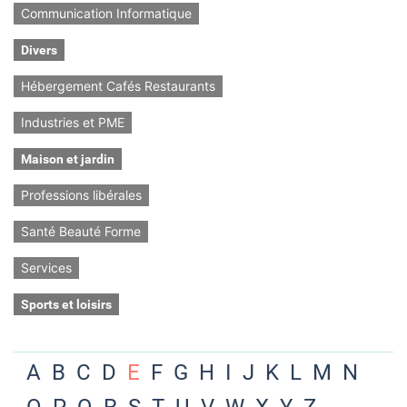
Communication Informatique
Divers
Hébergement Cafés Restaurants
Industries et PME
Maison et jardin
Professions libérales
Santé Beauté Forme
Services
Sports et loisirs
A
B
C
D
E
F
G
H
I
J
K
L
M
N