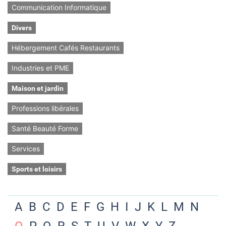
Communication Informatique
Divers
Hébergement Cafés Restaurants
Industries et PME
Maison et jardin
Professions libérales
Santé Beauté Forme
Services
Sports et loisirs
A
B
C
D
E
F
G
H
I
J
K
L
M
N