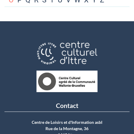
O
P
Q
R
S
T
U
V
W
X
Y
Z
Contact
Centre de Loisirs et d'Information asbI
Rue de la Montagne, 36