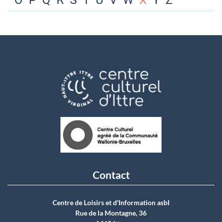
O
P
Q
R
S
T
U
V
W
X
Y
Z
Contact
Centre de Loisirs et d'Information asbI
Rue de la Montagne, 36