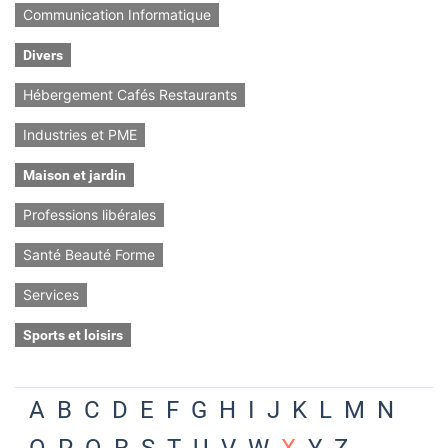
Communication Informatique
Divers
Hébergement Cafés Restaurants
Industries et PME
Maison et jardin
Professions libérales
Santé Beauté Forme
Services
Sports et loisirs
A
B
C
D
E
F
G
H
I
J
K
L
M
N