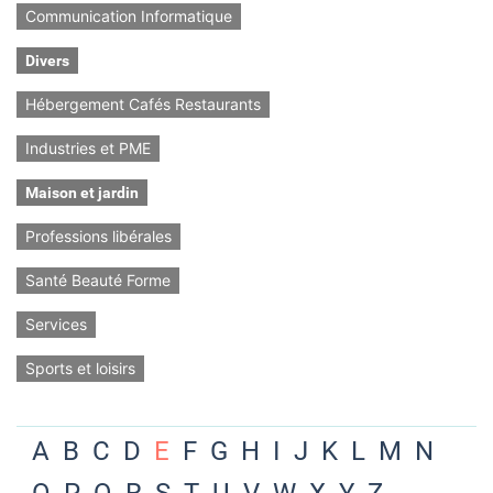
Communication Informatique
Divers
Hébergement Cafés Restaurants
Industries et PME
Maison et jardin
Professions libérales
Santé Beauté Forme
Services
Sports et loisirs
A
B
C
D
E
F
G
H
I
J
K
L
M
N