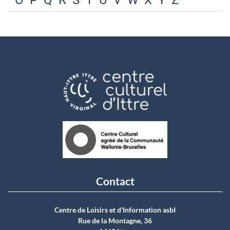
O
P
Q
R
S
T
U
V
W
X
Y
Z
Contact
Centre de Loisirs et d'Information asbI
Rue de la Montagne, 36