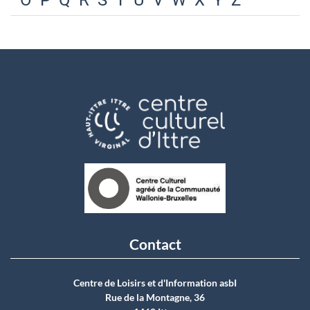
O
P
Q
R
S
T
U
V
W
X
Y
Z
Contact
Centre de Loisirs et d'Information asbI
Rue de la Montagne, 36