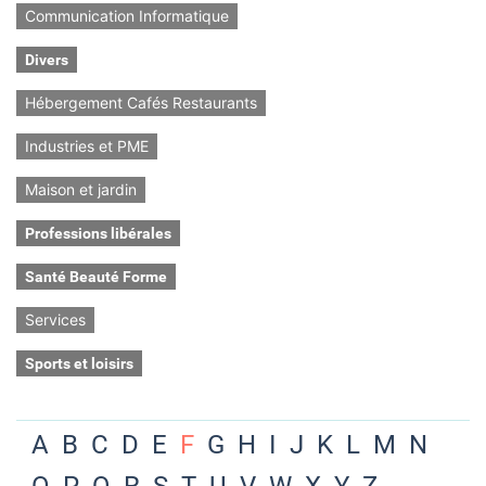
Communication Informatique
Divers
Hébergement Cafés Restaurants
Industries et PME
Maison et jardin
Professions libérales
Santé Beauté Forme
Services
Sports et loisirs
A
B
C
D
E
F
G
H
I
J
K
L
M
N