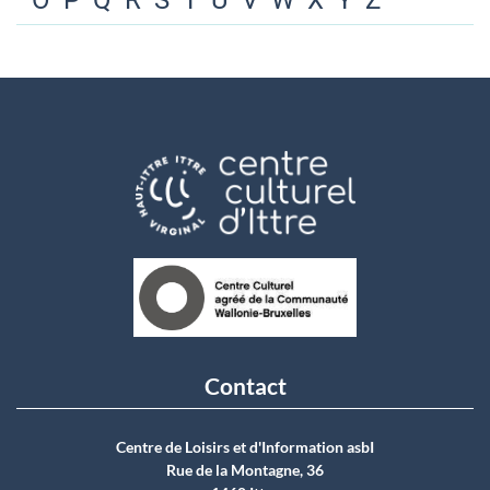
O
P
Q
R
S
T
U
V
W
X
Y
Z
Contact
Centre de Loisirs et d'Information asbI
Rue de la Montagne, 36