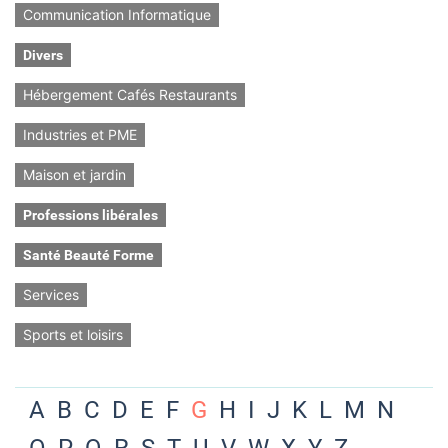
Communication Informatique
Divers
Hébergement Cafés Restaurants
Industries et PME
Maison et jardin
Professions libérales
Santé Beauté Forme
Services
Sports et loisirs
A
B
C
D
E
F
G
H
I
J
K
L
M
N