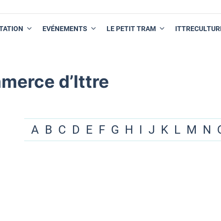
TATION
EVÉNEMENTS
LE PETIT TRAM
ITTRECULTUR
merce d’Ittre
A
B
C
D
E
F
G
H
I
J
K
L
M
N