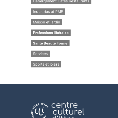
Hébergement Cafés Restaurants
Industries et PME
Maison et jardin
Professions libérales
Santé Beauté Forme
Services
Sports et loisirs