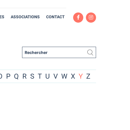
ES
ASSOCIATIONS
CONTACT
O
P
Q
R
S
T
U
V
W
X
Y
Z