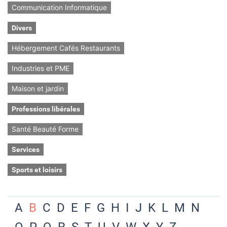
Communication Informatique
Divers
Hébergement Cafés Restaurants
Industries et PME
Maison et jardin
Professions libérales
Santé Beauté Forme
Services
Sports et loisirs
A
B
C
D
E
F
G
H
I
J
K
L
M
N