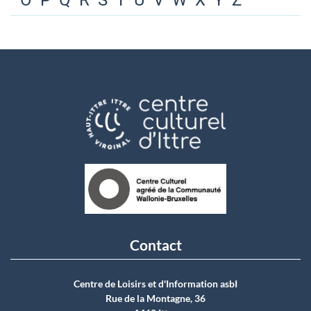
O
P
Q
R
S
T
U
V
W
X
Y
Z
Contact
Centre de Loisirs et d'Information asbI
Rue de la Montagne, 36