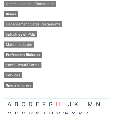
Communication Informatique
Divers
Hébergement Cafés Restaurants
Industries et PME
Maison et jardin
Professions libérales
Santé Beauté Forme
Services
Sports et loisirs
A
B
C
D
E
F
G
H
I
J
K
L
M
N