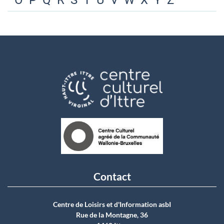
O
P
Q
R
S
T
U
V
W
X
Y
Z
Contact
Centre de Loisirs et d'Information asbI
Rue de la Montagne, 36