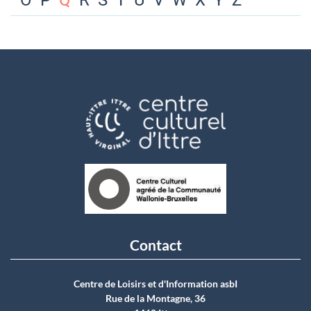
O
P
Q
R
S
T
U
V
W
X
Y
Z
Contact
Centre de Loisirs et d'Information asbI
Rue de la Montagne, 36