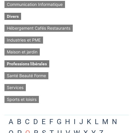
Communication Informatique
Divers
Hébergement Cafés Restaurants
Industries et PME
Maison et jardin
Professions libérales
Santé Beauté Forme
Services
Sports et loisirs
A
B
C
D
E
F
G
H
I
J
K
L
M
N