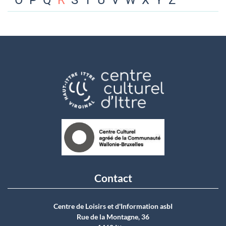
O
P
Q
R
S
T
U
V
W
X
Y
Z
Contact
Centre de Loisirs et d'Information asbI
Rue de la Montagne, 36