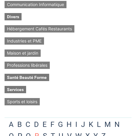
Communication Informatique
Divers
Hébergement Cafés Restaurants
Industries et PME
Maison et jardin
Professions libérales
Santé Beauté Forme
Services
Sports et loisirs
A
B
C
D
E
F
G
H
I
J
K
L
M
N