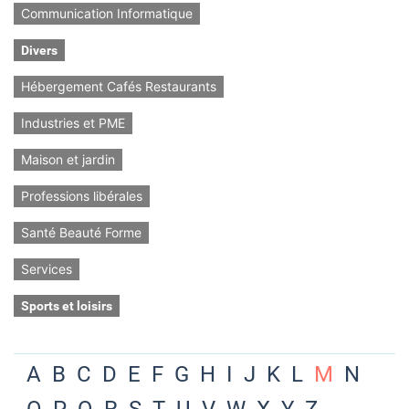
Communication Informatique
Divers
Hébergement Cafés Restaurants
Industries et PME
Maison et jardin
Professions libérales
Santé Beauté Forme
Services
Sports et loisirs
A
B
C
D
E
F
G
H
I
J
K
L
M
N