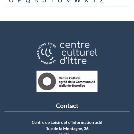
O
P
Q
R
S
T
U
V
W
X
Y
Z
Contact
Centre de Loisirs et d'Information asbI
Rue de la Montagne, 36