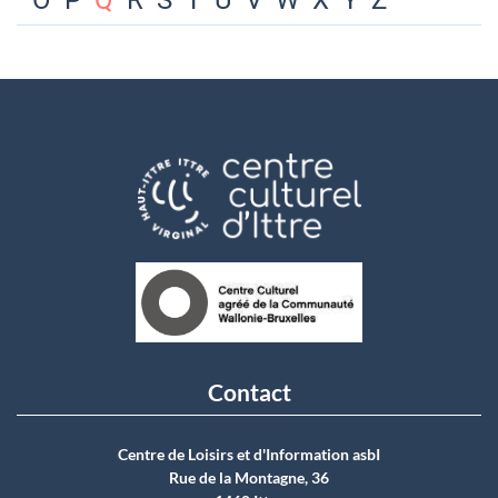
O
P
Q
R
S
T
U
V
W
X
Y
Z
Contact
Centre de Loisirs et d'Information asbI
Rue de la Montagne, 36