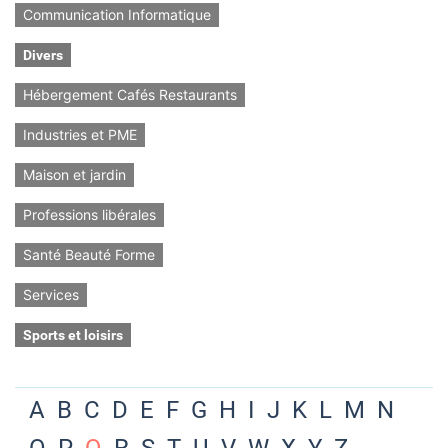
Communication Informatique
Divers
Hébergement Cafés Restaurants
Industries et PME
Maison et jardin
Professions libérales
Santé Beauté Forme
Services
Sports et loisirs
A
B
C
D
E
F
G
H
I
J
K
L
M
N