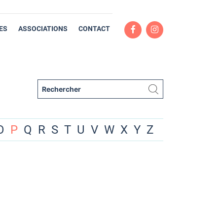
ES
ASSOCIATIONS
CONTACT
O
P
Q
R
S
T
U
V
W
X
Y
Z