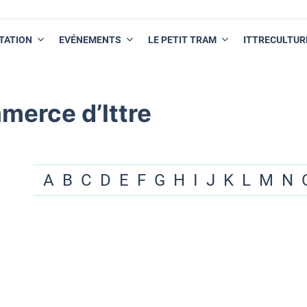
TATION
EVÉNEMENTS
LE PETIT TRAM
ITTRECULTUR
merce d’Ittre
A
B
C
D
E
F
G
H
I
J
K
L
M
N