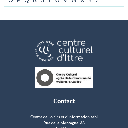
O
P
Q
R
S
T
U
V
W
X
Y
Z
Contact
Centre de Loisirs et d'Information asbI
Rue de la Montagne, 36