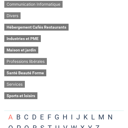
Communication Informatique
Divers
Hébergement Cafés Restaurants
Industries et PME
Maison et jardin
Professions libérales
Santé Beauté Forme
Services
Sports et loisirs
A
B
C
D
E
F
G
H
I
J
K
L
M
N