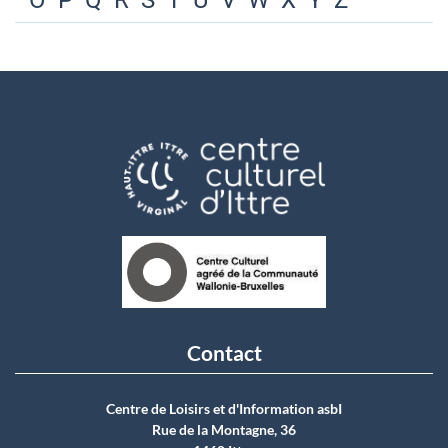
O
P
Q
R
S
T
U
V
W
X
Y
Z
Contact
Centre de Loisirs et d'Information asbI
Rue de la Montagne, 36