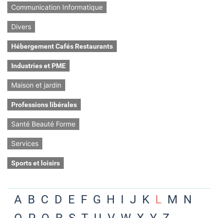
Communication Informatique
Divers
Hébergement Cafés Restaurants
Industries et PME
Maison et jardin
Professions libérales
Santé Beauté Forme
Services
Sports et loisirs
A
B
C
D
E
F
G
H
I
J
K
L
M
N