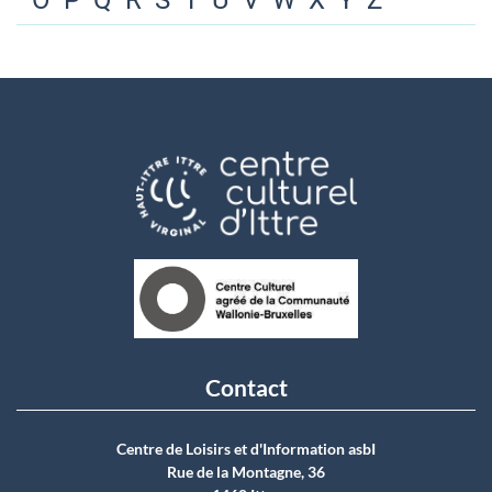
O
P
Q
R
S
T
U
V
W
X
Y
Z
Contact
Centre de Loisirs et d'Information asbI
Rue de la Montagne, 36