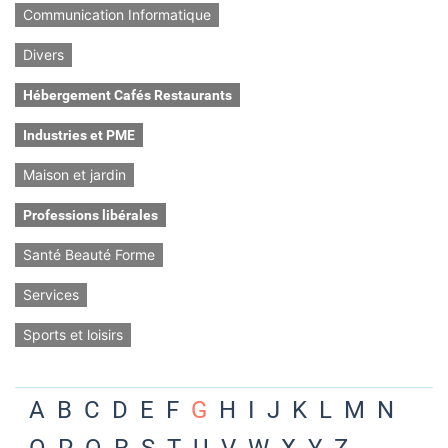
Communication Informatique
Divers
Hébergement Cafés Restaurants
Industries et PME
Maison et jardin
Professions libérales
Santé Beauté Forme
Services
Sports et loisirs
A
B
C
D
E
F
G
H
I
J
K
L
M
N