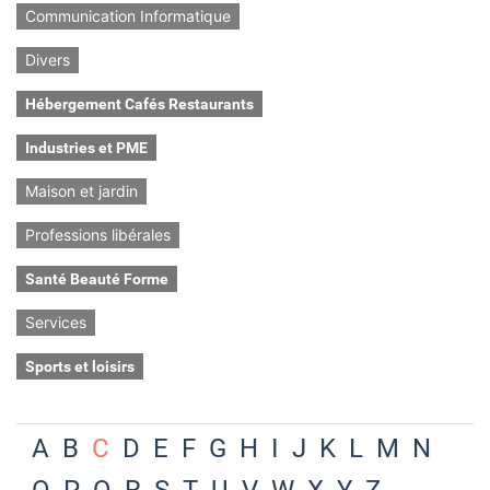
Communication Informatique
Divers
Hébergement Cafés Restaurants
Industries et PME
Maison et jardin
Professions libérales
Santé Beauté Forme
Services
Sports et loisirs
A
B
C
D
E
F
G
H
I
J
K
L
M
N