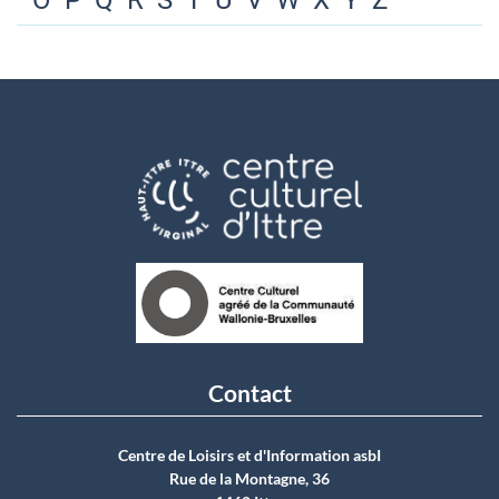
O
P
Q
R
S
T
U
V
W
X
Y
Z
Contact
Centre de Loisirs et d'Information asbI
Rue de la Montagne, 36