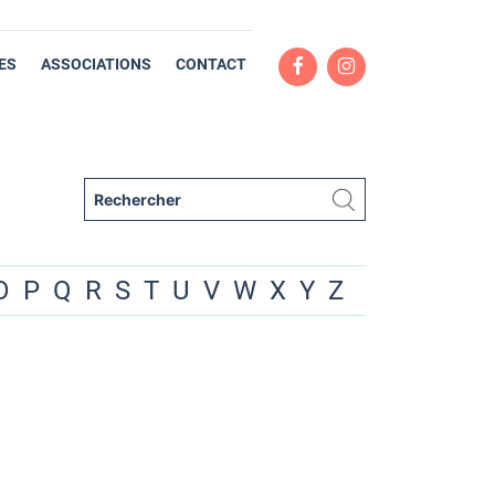
ES
ASSOCIATIONS
CONTACT
O
P
Q
R
S
T
U
V
W
X
Y
Z