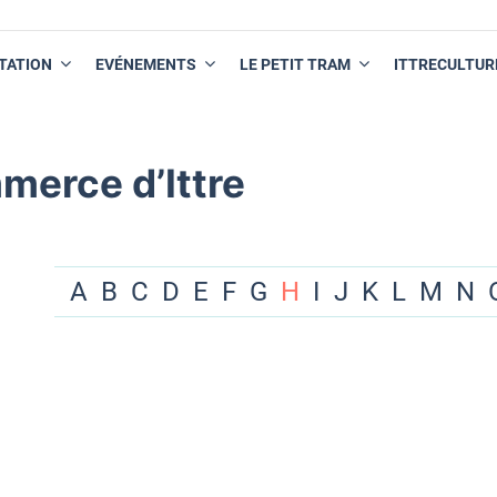
TATION
EVÉNEMENTS
LE PETIT TRAM
ITTRECULTUR
merce d’Ittre
A
B
C
D
E
F
G
H
I
J
K
L
M
N