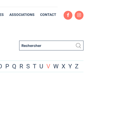
ES
ASSOCIATIONS
CONTACT
O
P
Q
R
S
T
U
V
W
X
Y
Z