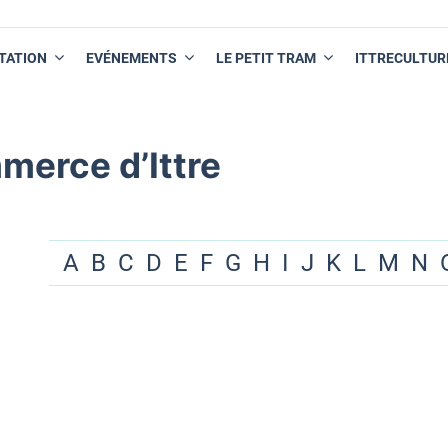
TATION
EVÉNEMENTS
LE PETIT TRAM
ITTRECULTUR
merce d’Ittre
A
B
C
D
E
F
G
H
I
J
K
L
M
N