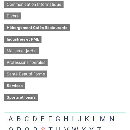
Communication Informatique
Divers
Hébergement Cafés Restaurants
Industries et PME
Maison et jardin
Professions libérales
Santé Beauté Forme
Services
Sports et loisirs
A
B
C
D
E
F
G
H
I
J
K
L
M
N