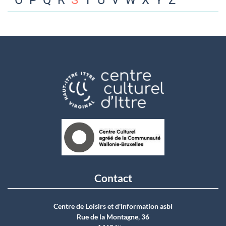
O
P
Q
R
S
T
U
V
W
X
Y
Z
Contact
Centre de Loisirs et d'Information asbI
Rue de la Montagne, 36