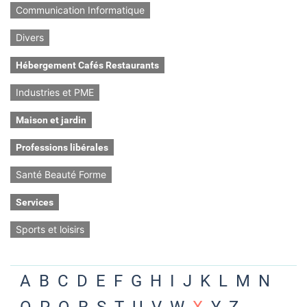
Communication Informatique
Divers
Hébergement Cafés Restaurants
Industries et PME
Maison et jardin
Professions libérales
Santé Beauté Forme
Services
Sports et loisirs
A
B
C
D
E
F
G
H
I
J
K
L
M
N