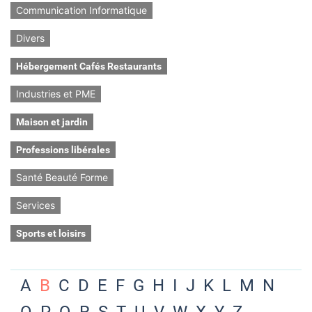
Communication Informatique
Divers
Hébergement Cafés Restaurants
Industries et PME
Maison et jardin
Professions libérales
Santé Beauté Forme
Services
Sports et loisirs
A
B
C
D
E
F
G
H
I
J
K
L
M
N