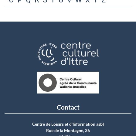
O
P
Q
R
S
T
U
V
W
X
Y
Z
Contact
Centre de Loisirs et d'Information asbI
Rue de la Montagne, 36