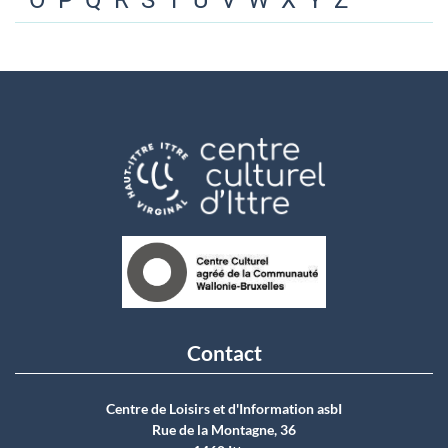
O
P
Q
R
S
T
U
V
W
X
Y
Z
Contact
Centre de Loisirs et d'Information asbI
Rue de la Montagne, 36