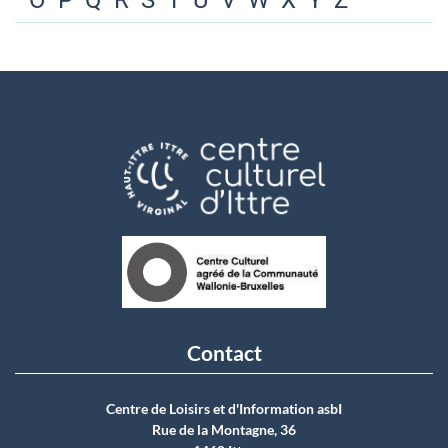
O
P
Q
R
S
T
U
V
W
X
Y
Z
Contact
Centre de Loisirs et d'Information asbI
Rue de la Montagne, 36