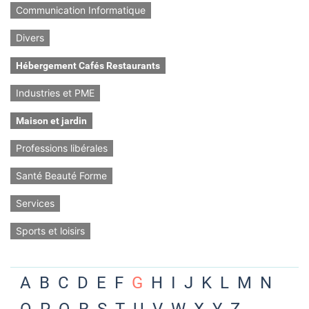
Communication Informatique
Divers
Hébergement Cafés Restaurants
Industries et PME
Maison et jardin
Professions libérales
Santé Beauté Forme
Services
Sports et loisirs
A
B
C
D
E
F
G
H
I
J
K
L
M
N