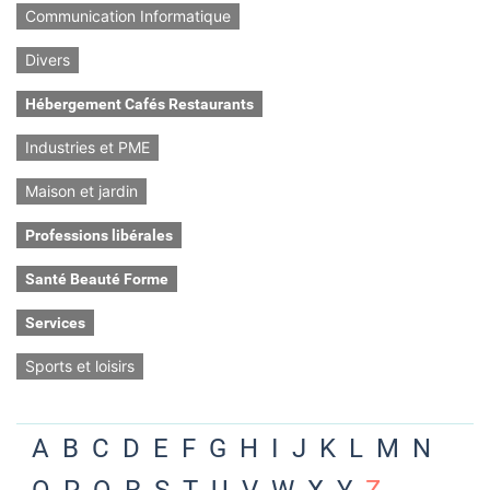
Communication Informatique
Divers
Hébergement Cafés Restaurants
Industries et PME
Maison et jardin
Professions libérales
Santé Beauté Forme
Services
Sports et loisirs
A
B
C
D
E
F
G
H
I
J
K
L
M
N