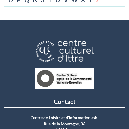
O
P
Q
R
S
T
U
V
W
X
Y
Z
Contact
Centre de Loisirs et d'Information asbI
Rue de la Montagne, 36