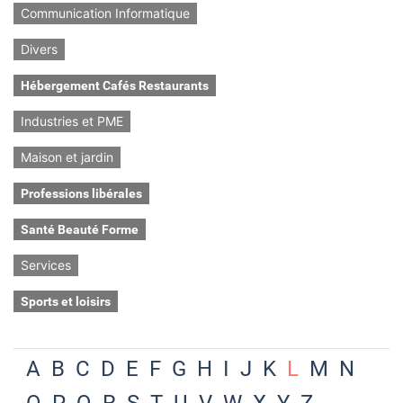
Communication Informatique
Divers
Hébergement Cafés Restaurants
Industries et PME
Maison et jardin
Professions libérales
Santé Beauté Forme
Services
Sports et loisirs
A
B
C
D
E
F
G
H
I
J
K
L
M
N