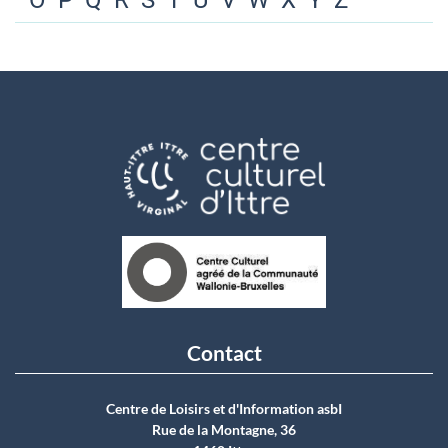
O
P
Q
R
S
T
U
V
W
X
Y
Z
Contact
Centre de Loisirs et d'Information asbI
Rue de la Montagne, 36