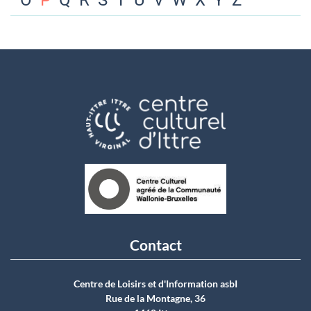
O
P
Q
R
S
T
U
V
W
X
Y
Z
Contact
Centre de Loisirs et d'Information asbI
Rue de la Montagne, 36