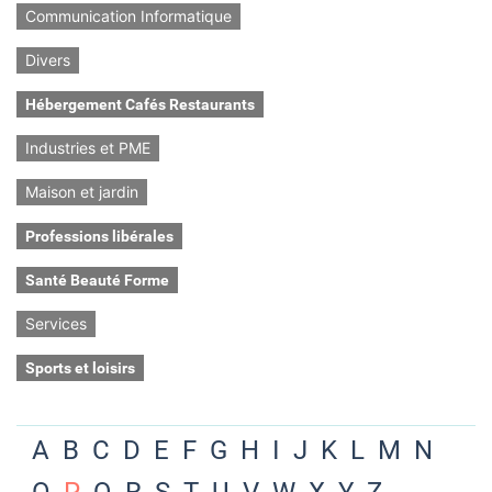
Communication Informatique
Divers
Hébergement Cafés Restaurants
Industries et PME
Maison et jardin
Professions libérales
Santé Beauté Forme
Services
Sports et loisirs
A
B
C
D
E
F
G
H
I
J
K
L
M
N