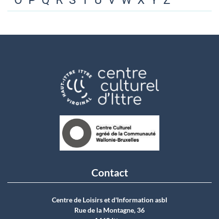
O
P
Q
R
S
T
U
V
W
X
Y
Z
Contact
Centre de Loisirs et d'Information asbI
Rue de la Montagne, 36