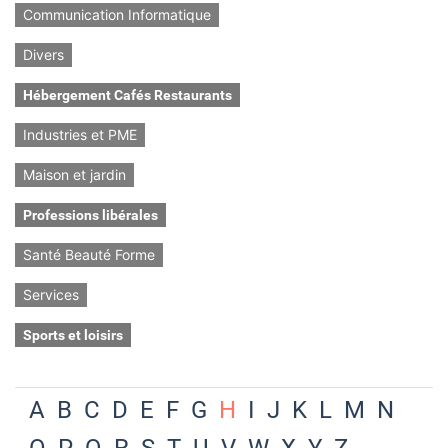
Communication Informatique
Divers
Hébergement Cafés Restaurants
Industries et PME
Maison et jardin
Professions libérales
Santé Beauté Forme
Services
Sports et loisirs
A
B
C
D
E
F
G
H
I
J
K
L
M
N