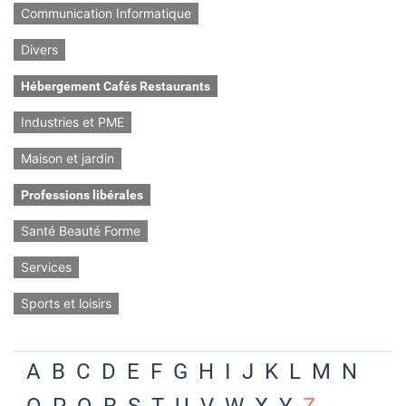
Communication Informatique
Divers
Hébergement Cafés Restaurants
Industries et PME
Maison et jardin
Professions libérales
Santé Beauté Forme
Services
Sports et loisirs
A
B
C
D
E
F
G
H
I
J
K
L
M
N