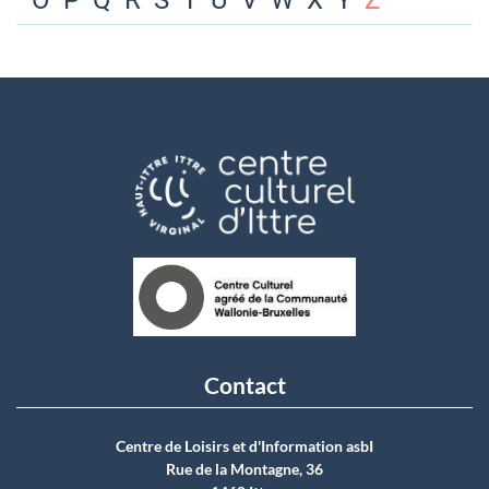
O
P
Q
R
S
T
U
V
W
X
Y
Z
Contact
Centre de Loisirs et d'Information asbI
Rue de la Montagne, 36