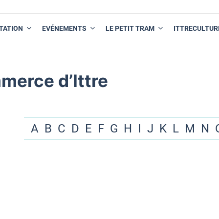
TATION
EVÉNEMENTS
LE PETIT TRAM
ITTRECULTUR
merce d’Ittre
A
B
C
D
E
F
G
H
I
J
K
L
M
N