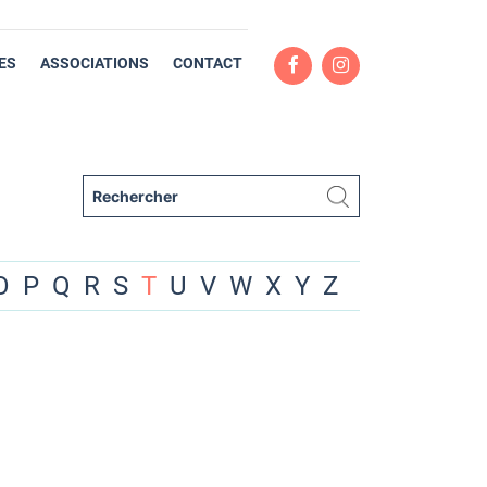
ES
ASSOCIATIONS
CONTACT
O
P
Q
R
S
T
U
V
W
X
Y
Z