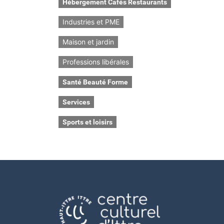
Hébergement Cafés Restaurants
Industries et PME
Maison et jardin
Professions libérales
Santé Beauté Forme
Services
Sports et loisirs