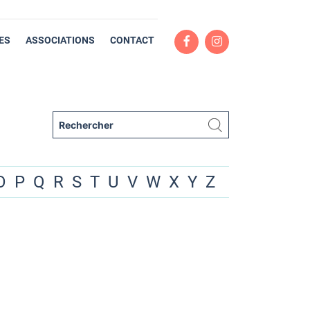
ES
ASSOCIATIONS
CONTACT
O
P
Q
R
S
T
U
V
W
X
Y
Z