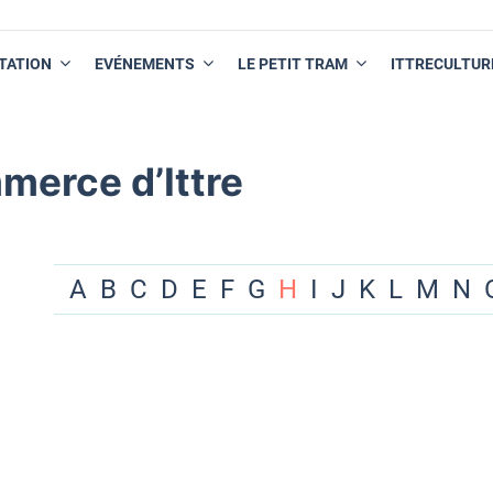
TATION
EVÉNEMENTS
LE PETIT TRAM
ITTRECULTUR
merce d’Ittre
A
B
C
D
E
F
G
H
I
J
K
L
M
N