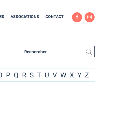
ES
ASSOCIATIONS
CONTACT
O
P
Q
R
S
T
U
V
W
X
Y
Z