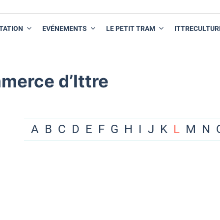
TATION
EVÉNEMENTS
LE PETIT TRAM
ITTRECULTUR
merce d’Ittre
A
B
C
D
E
F
G
H
I
J
K
L
M
N