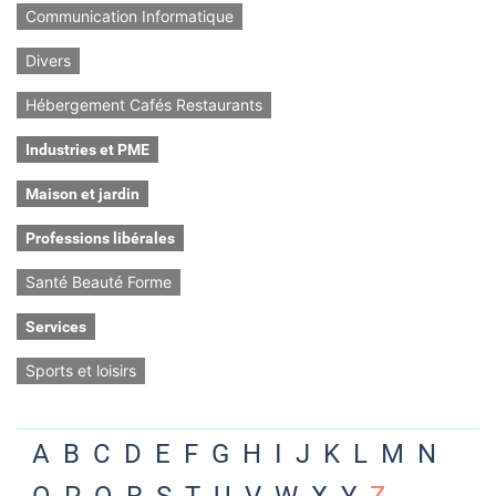
Communication Informatique
Divers
Hébergement Cafés Restaurants
Industries et PME
Maison et jardin
Professions libérales
Santé Beauté Forme
Services
Sports et loisirs
A
B
C
D
E
F
G
H
I
J
K
L
M
N