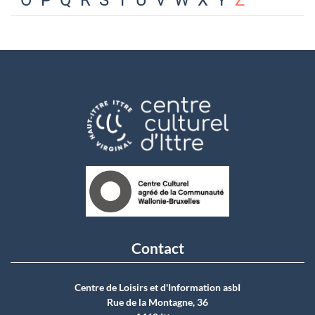
O
P
Q
R
S
T
U
V
W
X
Y
Z
Contact
Centre de Loisirs et d'Information asbI
Rue de la Montagne, 36