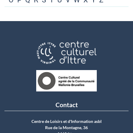
O
P
Q
R
S
T
U
V
W
X
Y
Z
Contact
Centre de Loisirs et d'Information asbI
Rue de la Montagne, 36