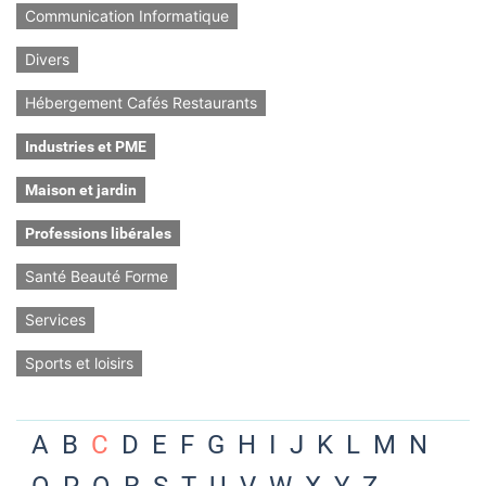
Communication Informatique
Divers
Hébergement Cafés Restaurants
Industries et PME
Maison et jardin
Professions libérales
Santé Beauté Forme
Services
Sports et loisirs
A
B
C
D
E
F
G
H
I
J
K
L
M
N