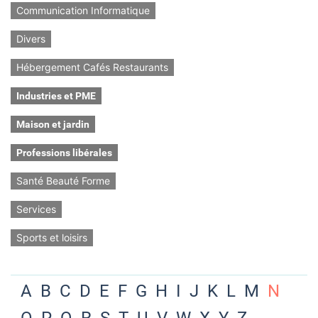
Communication Informatique
Divers
Hébergement Cafés Restaurants
Industries et PME
Maison et jardin
Professions libérales
Santé Beauté Forme
Services
Sports et loisirs
A
B
C
D
E
F
G
H
I
J
K
L
M
N