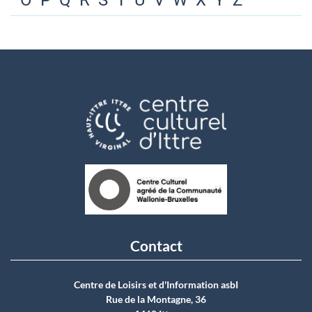
O
P
Q
R
S
T
U
V
W
X
Y
Z
Contact
Centre de Loisirs et d'Information asbI
Rue de la Montagne, 36