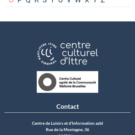
O
P
Q
R
S
T
U
V
W
X
Y
Z
Contact
Centre de Loisirs et d'Information asbI
Rue de la Montagne, 36