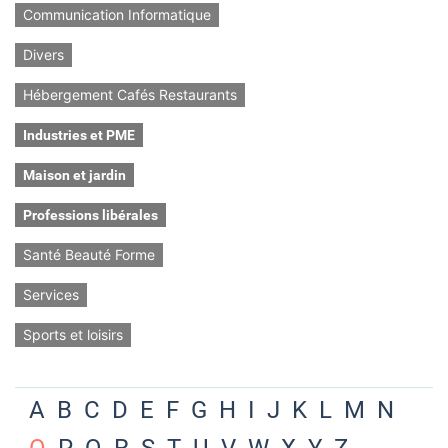
Communication Informatique
Divers
Hébergement Cafés Restaurants
Industries et PME
Maison et jardin
Professions libérales
Santé Beauté Forme
Services
Sports et loisirs
A
B
C
D
E
F
G
H
I
J
K
L
M
N