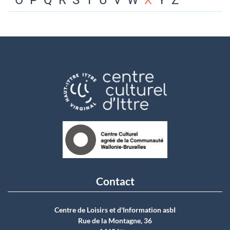
O
P
Q
R
S
T
U
V
W
X
Y
Z
Contact
Centre de Loisirs et d'Information asbI
Rue de la Montagne, 36