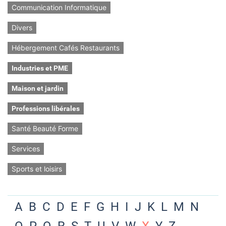
Communication Informatique
Divers
Hébergement Cafés Restaurants
Industries et PME
Maison et jardin
Professions libérales
Santé Beauté Forme
Services
Sports et loisirs
A
B
C
D
E
F
G
H
I
J
K
L
M
N